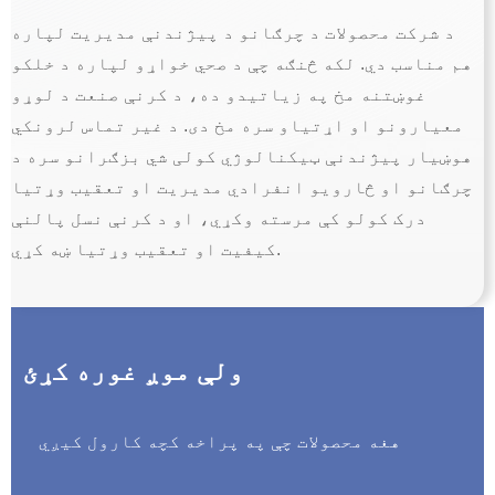
د شرکت محصولات د چرګانو د پیژندنې مدیریت لپاره
هم مناسب دي. لکه څنګه چې د صحي خواړو لپاره د خلکو
غوښتنه مخ په زیاتیدو ده، د کرنې صنعت د لوړو
معیارونو او اړتیاو سره مخ دی. د غیر تماس لرونکي
هوښیار پیژندنې ټیکنالوژي کولی شي بزګرانو سره د
چرګانو او څارویو انفرادي مدیریت او تعقیب وړتیا
درک کولو کې مرسته وکړي، او د کرنې نسل پالنې
کیفیت او تعقیب وړتیا ښه کړي.
ولې موږ غوره کړئ
هغه محصولات چې په پراخه کچه کارول کیږي