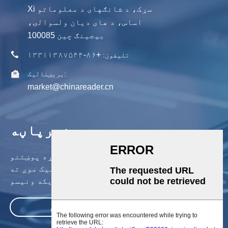
Xi سړک، د شانګهای د معلوماتو
اساس، د های دیان ولسوالۍ،
بیجینګ چین 100085
+۸۶-۱۳۳۱۱۳۸۷۵۴۴
تلیفون:
برېښنالیک:
market@chinareader.cn
خبرپاڼه
زموږ د محصولاتو یا قیمت لیست په اړه پوښتنو
لپاره ، مهرباني وکړئ خپل بریښنالیک موږ ته
پریږدئ او موږ به په 24 ساعتونو کې اړیکه ونیسو.
وسپارئ