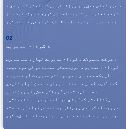
د غیر تماس هوښیار پیژندنې ټیکنالوژي کولی شي د
توکو تعقیب او تایید احساس کړي، د لوژستیک جعل
ضد مدیریت موثریت او دقت ښه کولو کې مرسته کوي.
02
د ګودام مدیریت
د شرکت محصولات د ګودام مدیریت لپاره مناسب دي.
ګودام د تصدیو د لوژستیکي عملیاتو کې یوه مهمه
اړیکه ده، او د موجوداتو مدیریت او تعقیب د
اکمالاتي سلسلې د اسانه جریان ډاډمن کولو کلیدي
ده. د غیر تماس لرونکي هوښیار پیژندنې
ټیکنالوژي کولی شي ګودامونو سره د اتوماتیک
مدیریت او ګړندي پوښتنې په احساس کولو کې مرسته
وکړي، او د ګودام مدیریت موثریت او دقت ښه کړي.