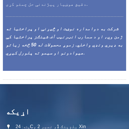
دقیق هوښیار پیژندنې حل چمتو کړی.
شرکت به دوامداره نوښت او څیړنې او پراختیا ته
ژمن وي، او د سمارټ انټرنیټ آف شینګز پراختیا کې
به ډیرې ونډې واخلي. زموږ محصولات له 50 څخه زیاتو
هیوادونو او سیمو ته پلورل کیږي.
اړیکه
24C، بلډینګ 1، نمبر 2 Xin
پته: