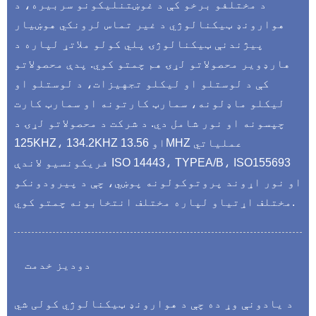
د مختلفو برخو کې د غوښتنلیکونو سربیره، د
هوارونډ ټیکنالوژي د غیر تماس لرونکي هوښیار
پیژندنې ټیکنالوژۍ پلي کولو ملاتړ لپاره د
هارډویر محصولاتو لړۍ هم چمتو کوي. پدې محصولاتو
کې د لوستلو او لیکلو تجهیزات، د لوستلو او
لیکلو ماډلونه، سمارټ کارتونه او سمارټ کارت
چپسونه او نور شامل دي. د شرکت د محصولاتو لړۍ د
125KHZ، 134.2KHZ او 13.56MHZ عملیاتي
فریکونسیو لاندې ISO 14443، TYPEA/B، ISO155693
او نور اړوند پروتوکولونه پوښي، چې د پیرودونکو
مختلف اړتیاو لپاره مختلف انتخابونه چمتو کوي.
دودیز خدمت
د یادونې وړ ده چې د هوارونډ ټیکنالوژي کولی شي