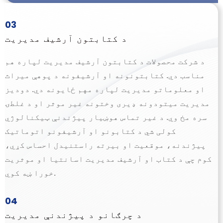
03
د کتابتون آرشیف مدیریت
د شرکت محصولات د کتابتون آرشیف مدیریت لپاره هم
مناسب دي. کتابتونونه او آرشیفونه د پوهې میراث
او معلوماتو مدیریت لپاره مهم ځایونه دي. دودیز
مدیریت میتودونه ډیری وختونه غیر موثر او د غلطۍ
سره مخ وي. د غیر تماس هوښیار پیژندنې ټیکنالوژي
کولی شي د کتابونو او آرشیفونو اتوماتیک
پیژندنه، موقعیت او بیرته راستنیدل احساس کړي،
کوم چې د کتاب او آرشیف مدیریت اسانتیا او موثریت
خورا ښه کوي.
04
د چرګانو د پیژندنې مدیریت