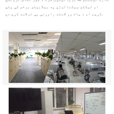
او لیکلو ټیکنالوژي په بیلابیلو برخو کې پلي
کړې، او د پام وړ لاسته راوړنې یې ترلاسه کړې دي.