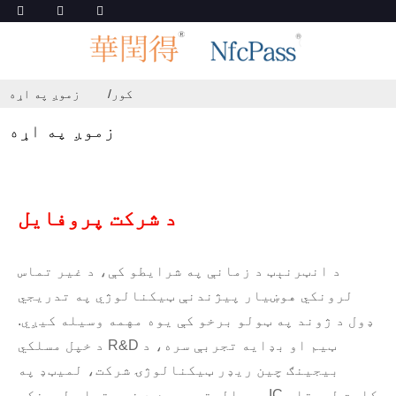
کور
زموږ په اړه
زموږ په اړه
د شرکت پروفایل
د انټرنېټ د زمانې په شرایطو کې، د غیر تماس
لرونکي هوښیار پیژندنې ټیکنالوژي په تدریجي
ډول د ژوند په ټولو برخو کې یوه مهمه وسیله کیږي.
د خپل مسلکي R&D ټیم او بډایه تجربې سره، د
بیجینګ چین ریډر ټیکنالوژۍ شرکت، لمیټډ په
بریالیتوب سره د غیر تماس لرونکي IC کارت لوستلو