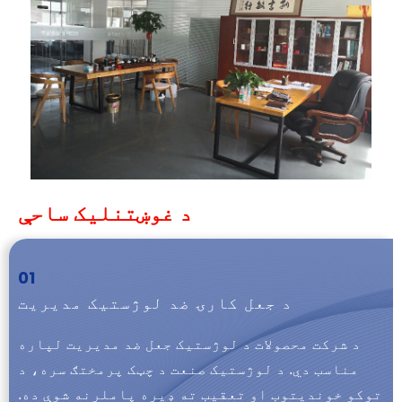
د غوښتنلیک ساحې
01
د جعل کارۍ ضد لوژستیک مدیریت
د شرکت محصولات د لوژستیک جعل ضد مدیریت لپاره
مناسب دي. د لوژستیک صنعت د چټک پرمختګ سره، د
توکو خوندیتوب او تعقیب ته ډیره پاملرنه شوې ده.