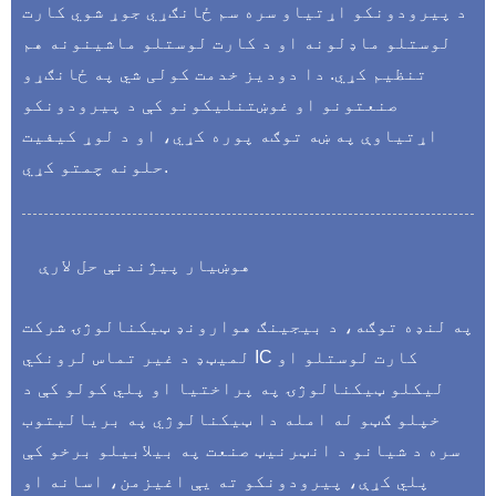
د پیرودونکو اړتیاو سره سم ځانګړي جوړ شوي کارت
لوستلو ماډلونه او د کارت لوستلو ماشینونه هم
تنظیم کړي. دا دودیز خدمت کولی شي په ځانګړو
صنعتونو او غوښتنلیکونو کې د پیرودونکو
اړتیاوې په ښه توګه پوره کړي، او د لوړ کیفیت
حلونه چمتو کړي.
هوښیار پیژندنې حل لارې
په لنډه توګه، د بیجینګ هوارونډ ټیکنالوژۍ شرکت
لمیټډ د غیر تماس لرونکي IC کارت لوستلو او
لیکلو ټیکنالوژۍ په پراختیا او پلي کولو کې د
خپلو ګټو له امله دا ټیکنالوژي په بریالیتوب
سره د شیانو د انټرنیټ صنعت په بیلابیلو برخو کې
پلي کړې، پیرودونکو ته یې اغیزمن، اسانه او