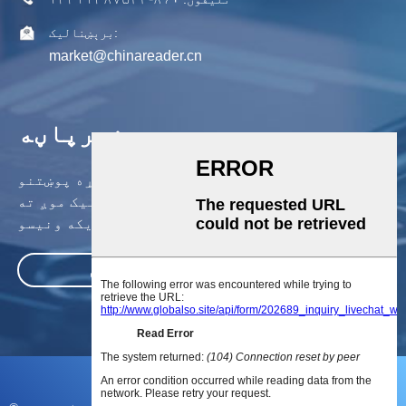
برېښنالیک:
market@chinareader.cn
خبرپاڼه
زموږ د محصولاتو یا قیمت لیست په اړه پوښتنو
لپاره ، مهرباني وکړئ خپل بریښنالیک موږ ته
پریږدئ او موږ به په 24 ساعتونو کې اړیکه ونیسو.
وسپارئ