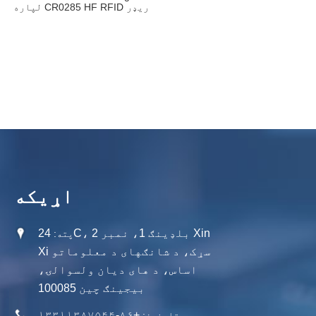
لپاره CR0285 HF RFID ریډر
ماډل 13.56 Mhz
اړیکه
24C، بلډینګ 1، نمبر 2 Xin
پته:
Xi سړک، د شانګهای د معلوماتو
اساس، د های دیان ولسوالۍ،
بیجینګ چین 100085
+۸۶-۱۳۳۱۱۳۸۷۵۴۴
تلیفون: