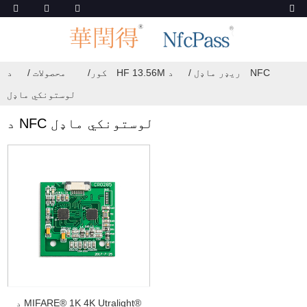
د HF 13.56M ریډر ماډل
د NFC
کور
محصولات
لوستونکي ماډل
د NFC لوستونکي ماډل
د MIFARE® 1K 4K Utralight®