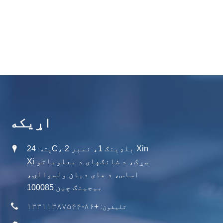
اړیکه
24C، بلډینګ 1، نمبر 2 Xin
پته:
Xi سړک، د شانګهای د معلوماتو
اساس، د های دیان ولسوالۍ،
بیجینګ چین 100085
+۸۶-۱۳۳۱۱۳۸۷۵۴۴
تلیفون: