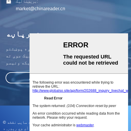
برېښنالیک:
market@chinareader.cn
خبرپاڼه
زموږ د محصولاتو یا قیمت لیست په اړه پوښتنو
لپاره ، مهرباني وکړئ خپل بریښنالیک موږ ته
پریږدئ او موږ به په 24 ساعتونو کې اړیکه ونیسو.
وسپارئ
© د چاپ حق - ۲۰۱۰-۲۰۲۳: ټول حقونه خوندي دي.
د سایټ نقشه
د Hf لوستونکی
,
د کامشیل کارتونه
,
د
د میفار آر ایف آی ډي ریډر
,